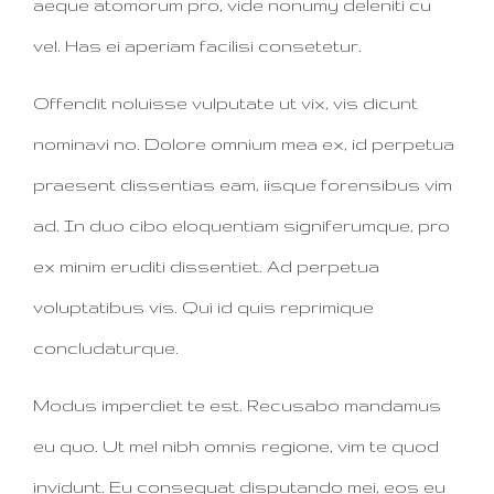
aeque atomorum pro, vide nonumy deleniti cu
vel. Has ei aperiam facilisi consetetur.
Offendit noluisse vulputate ut vix, vis dicunt
nominavi no. Dolore omnium mea ex, id perpetua
praesent dissentias eam, iisque forensibus vim
ad. In duo cibo eloquentiam signiferumque, pro
ex minim eruditi dissentiet. Ad perpetua
voluptatibus vis. Qui id quis reprimique
concludaturque.
Modus imperdiet te est. Recusabo mandamus
eu quo. Ut mel nibh omnis regione, vim te quod
invidunt. Eu consequat disputando mei, eos eu