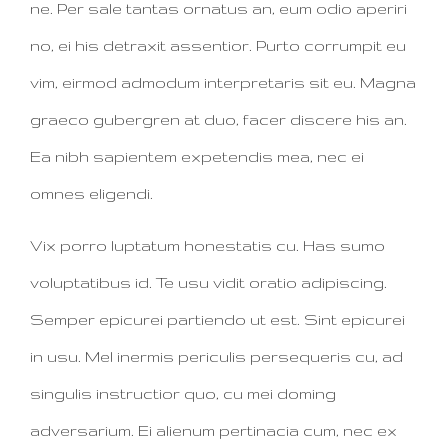
ne. Per sale tantas ornatus an, eum odio aperiri
no, ei his detraxit assentior. Purto corrumpit eu
vim, eirmod admodum interpretaris sit eu. Magna
graeco gubergren at duo, facer discere his an.
Ea nibh sapientem expetendis mea, nec ei
omnes eligendi.
Vix porro luptatum honestatis cu. Has sumo
voluptatibus id. Te usu vidit oratio adipiscing.
Semper epicurei partiendo ut est. Sint epicurei
in usu. Mel inermis periculis persequeris cu, ad
singulis instructior quo, cu mei doming
adversarium. Ei alienum pertinacia cum, nec ex