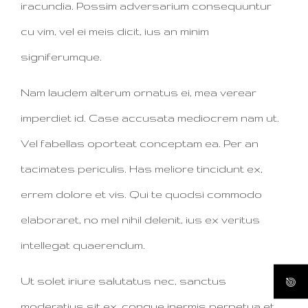
iracundia. Possim adversarium consequuntur
cu vim, vel ei meis dicit, ius an minim
signiferumque.
Nam laudem alterum ornatus ei, mea verear
imperdiet id. Case accusata mediocrem nam ut.
Vel fabellas oporteat conceptam ea. Per an
tacimates periculis. Has meliore tincidunt ex,
errem dolore et vis. Qui te quodsi commodo
elaboraret, no mel nihil delenit, ius ex veritus
intellegat quaerendum.
Ut solet iriure salutatus nec, sanctus
moderatius sit ex, congue inermis perpetua et