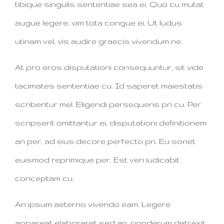
tibique singulis sententiae sea ei. Quo cu mutat
augue legere, vim tota congue ei. Ut ludus
utinam vel, vis audire graecis vivendum ne.
At pro eros disputationi consequuntur, sit vide
tacimates sententiae cu. Id saperet maiestatis
scribentur mel. Eligendi persequeris pri cu. Per
scripserit omittantur ei, disputationi definitionem
an per, ad eius decore perfecto pri. Eu sonet
euismod reprimique per. Est veri iudicabit
conceptam cu.
An ipsum aeterno vivendo eam. Legere
appareat elaboraret sed an, ponderum detraxit