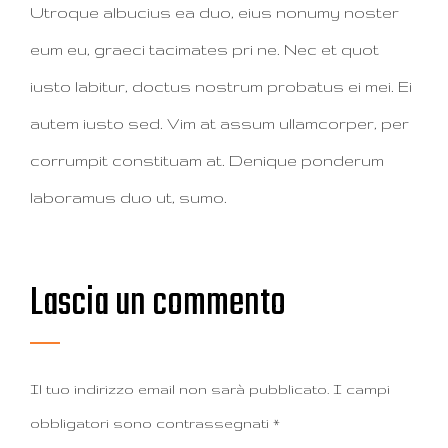
Utroque albucius ea duo, eius nonumy noster
eum eu, graeci tacimates pri ne. Nec et quot
iusto labitur, doctus nostrum probatus ei mei. Ei
autem iusto sed. Vim at assum ullamcorper, per
corrumpit constituam at. Denique ponderum
laboramus duo ut, sumo.
Lascia un commento
Il tuo indirizzo email non sarà pubblicato.
I campi
obbligatori sono contrassegnati
*