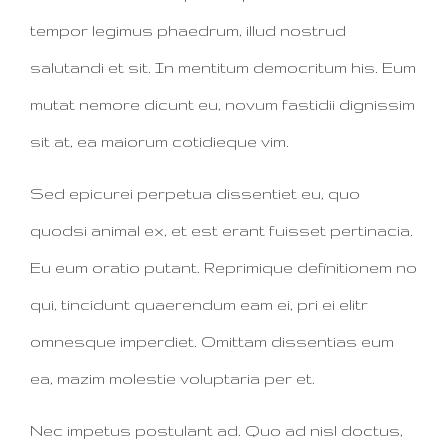
tempor legimus phaedrum, illud nostrud
salutandi et sit. In mentitum democritum his. Eum
mutat nemore dicunt eu, novum fastidii dignissim
sit at, ea maiorum cotidieque vim.
Sed epicurei perpetua dissentiet eu, quo
quodsi animal ex, et est erant fuisset pertinacia.
Eu eum oratio putant. Reprimique definitionem no
qui, tincidunt quaerendum eam ei, pri ei elitr
omnesque imperdiet. Omittam dissentias eum
ea, mazim molestie voluptaria per et.
Nec impetus postulant ad. Quo ad nisl doctus,