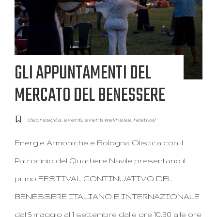
GLI APPUNTAMENTI DEL
MERCATO DEL BENESSERE
decrescita
,
eventi
,
eventi wellness
,
festival
Energie Armoniche e Bologna Olistica con il
Patrocinio del Quartiere Navile presentano il
primo FESTIVAL CONTINUATIVO DEL
BENESSERE ITALIANO E INTERNAZIONALE
dal 5 maggio al 1 settembre dalle ore 10,30 alle ore