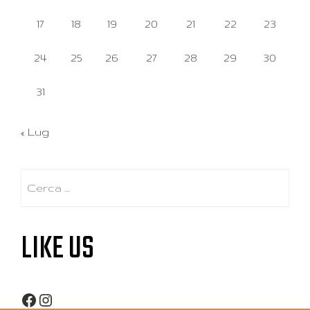
17
18
19
20
21
22
23
24
25
26
27
28
29
30
31
« Lug
Ricerca
per:
LIKE US
Facebook
Instagram