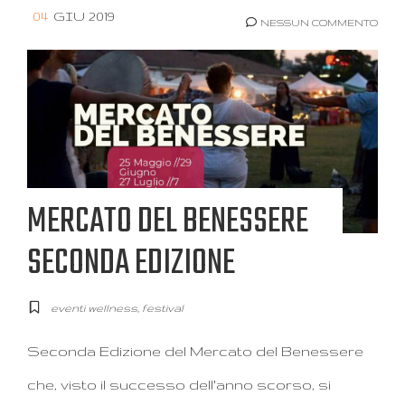
04
GIU 2019
NESSUN COMMENTO
MERCATO DEL BENESSERE
SECONDA EDIZIONE
eventi wellness
,
festival
Seconda Edizione del Mercato del Benessere
che, visto il successo dell'anno scorso, si