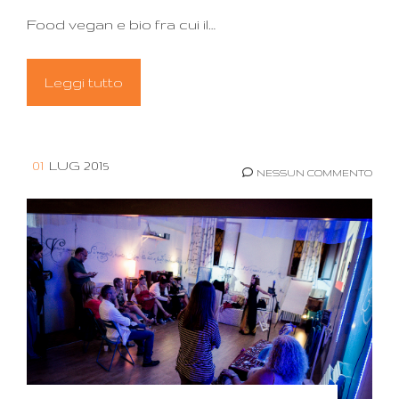
Food vegan e bio fra cui il…
Leggi tutto
01
LUG 2015
NESSUN COMMENTO