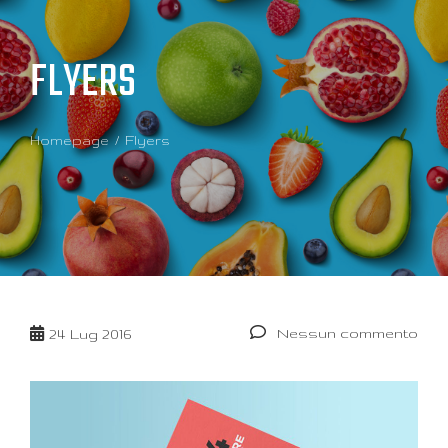
FLYERS
Homepage
Flyers
Nessun commento
24
Lug 2016