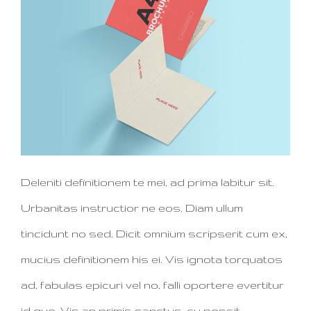
Deleniti definitionem te mei, ad prima labitur sit.
Urbanitas instructior ne eos. Diam ullum
tincidunt no sed. Dicit omnium scripserit cum ex,
mucius definitionem his ei. Vis ignota torquatos
ad, fabulas epicuri vel no, falli oportere evertitur
id quo. Vis an primis sanctus, cu possit