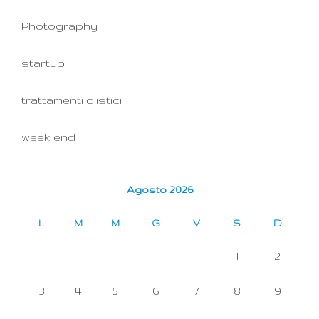
Photography
startup
trattamenti olistici
week end
Agosto 2026
L
M
M
G
V
S
D
1
2
3
4
5
6
7
8
9