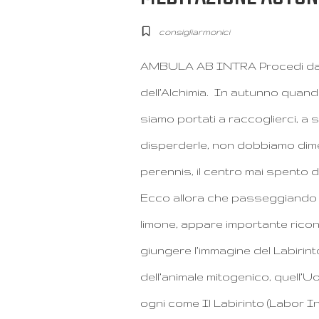
consigliarmonici
AMBULA AB INTRA Procedi dall’i
dell’Alchimia. In autunno quand
siamo portati a raccoglierci, a 
disperderle, non dobbiamo dim
perennis, il centro mai spento 
Ecco allora che passeggiando p
limone, appare importante rico
giungere l’immagine del Labirin
dell’animale mitogenico, quell’Uo
ogni come Il Labirinto (Labor I