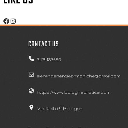
Facebook
Instagram
CONTACT US
3474183580
serenaenergiearmoniche@gmail.com
https://www.bolognaolistica.com
Via Rialto 4 Bologna