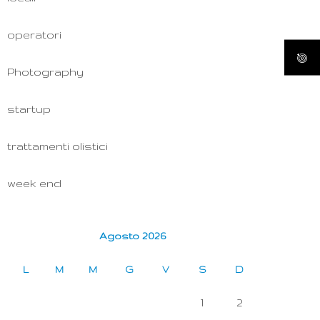
operatori
Photography
startup
trattamenti olistici
week end
Agosto 2026
L
M
M
G
V
S
D
1
2