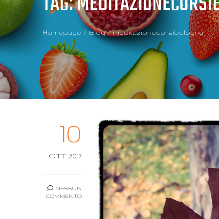
TAG:
MEDITAZIONECORSI
Homepage
Blog
meditazionecorsibologna
10
OTT 2017
NESSUN
COMMENTO