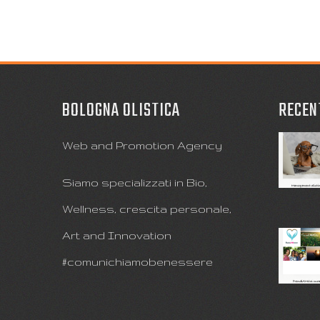
BOLOGNA OLISTICA
RECEN
Web and Promotion Agency
Siamo specializzati in Bio,
Wellness, crescita personale,
Art and Innovation
#comunichiamobenessere