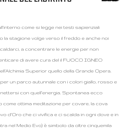
nterno come si legge nei testi sapienziali
o la stagione volge verso il freddo e anche noi
scaldarci, a concentrare le energie per non
enticare di avere cura del il FUOCO IGNEO
dell’Alchimia Superior quello della Grande Opera.
er un parco autunnale con i colori giallo, rosso e
nnettersi con quell’energia. Spontanea ecco
to come ottima meditazione per covare, la cova
vo d’Oro che ci vivifica e ci scalda in ogni dove e in
ntra nel Medio Evo) è simbolo da oltre cinquemila