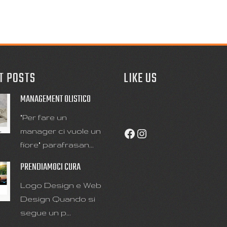
T POSTS
LIKE US
MANAGEMENT OLISTICO
"Per fare un
manager ci vuole un
Facebook
Instagram
fiore" parafrasan...
PRENDIAMOCI CURA
Logo Design e Web
Design Quando si
segue un p...