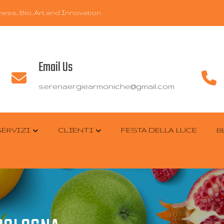
ess, Bio, Art and Innovation
Email Us
serenaergiearmoniche@gmail.com
SERVIZI
CLIENTI
FESTA DELLA LUCE
B