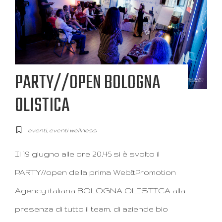
PARTY//OPEN BOLOGNA
OLISTICA
eventi
,
eventi wellness
Il 19 giugno alle ore 20,45 si è svolto il
PARTY//open della prima Web&Promotion
Agency italiana BOLOGNA OLISTICA alla
presenza di tutto il team, di aziende bio