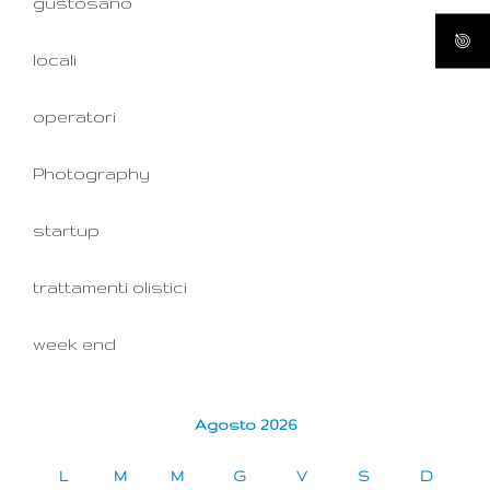
gustosano
locali
operatori
Photography
startup
trattamenti olistici
week end
Agosto 2026
L
M
M
G
V
S
D