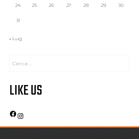
24
25
26
27
28
29
30
31
« Lug
LIKE US