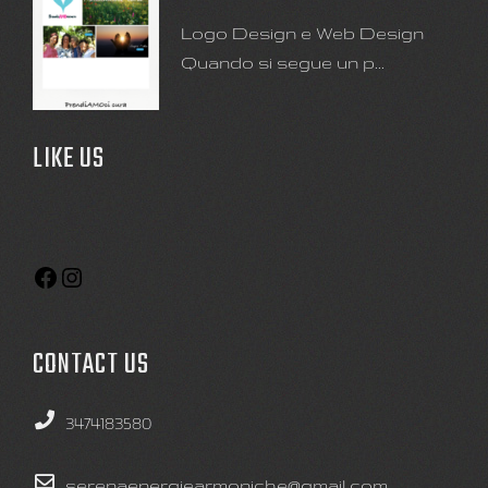
Logo Design e Web Design
Quando si segue un p...
LIKE US
CONTACT US
3474183580
serenaenergiearmoniche@gmail.com