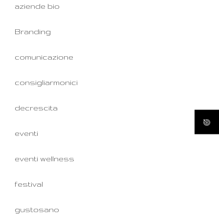
aziende bio
Branding
comunicazione
consigliarmonici
decrescita
eventi
eventi wellness
festival
gustosano