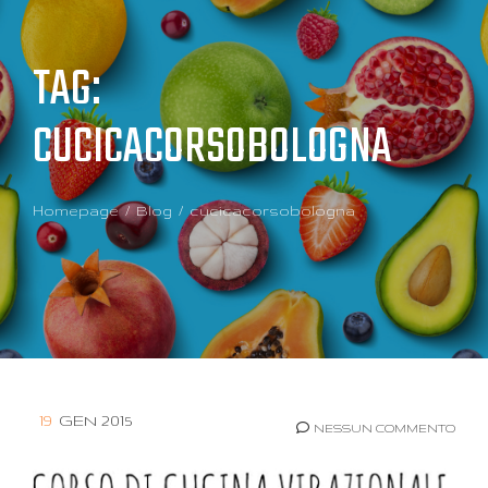
TAG:
CUCICACORSOBOLOGNA
Homepage
Blog
cucicacorsobologna
19
GEN 2015
NESSUN COMMENTO